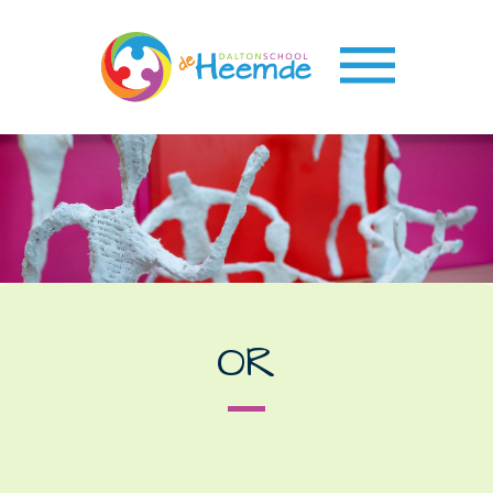
Over ons
Wie zijn wij
Onze school
Dalton onderwijs
Speerpunten
OR
Team
Schoolgids