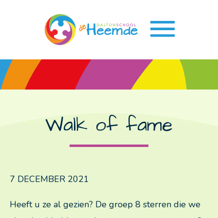
Over ons
Wie zijn wij
Onze school
Walk of fame
Dalton onderwijs
Speerpunten
Team
7 DECEMBER 2021
Schoolgids
Heeft u ze al gezien? De groep 8 sterren die we