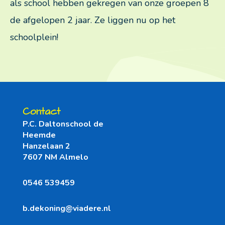
als school hebben gekregen van onze groepen 8
de afgelopen 2 jaar. Ze liggen nu op het
Nieuws
schoolplein!
Agenda
Ouders
Contact
P.C. Daltonschool de
Heemde
Aanmelden leerling
Hanzelaan 2
7607 NM Almelo
MR
0546 539459
OR
b.dekoning@viadere.nl